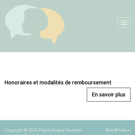
Skip
to
content
Menu
Honoraires et modalités de remboursement
En savoir plus
Copyright © 2026 Psychologue Séverine
WordPress
+