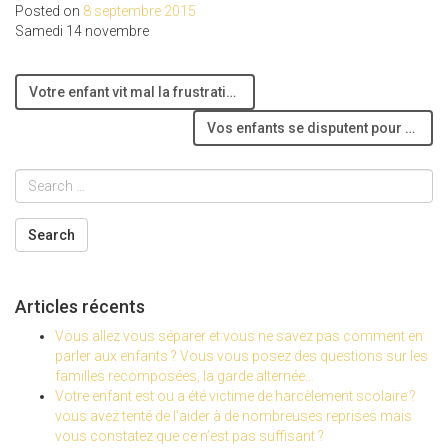
Posted on
8 septembre 2015
Samedi 14 novembre
Navigation
Votre enfant vit mal la frustration ? Il/elle pique des colères ?
de
l’article
Vos enfants se disputent pour un oui, pour un non ? Vous en avez assez de faire « le gendarme » ou « l’arbitre » ?
Articles récents
Vous allez vous séparer et vous ne savez pas comment en
parler aux enfants ? Vous vous posez des questions sur les
familles recomposées, la garde alternée…
Votre enfant est ou a été victime de harcèlement scolaire ?
vous avez tenté de l’aider à de nombreuses reprises mais
vous constatez que ce n’est pas suffisant ?